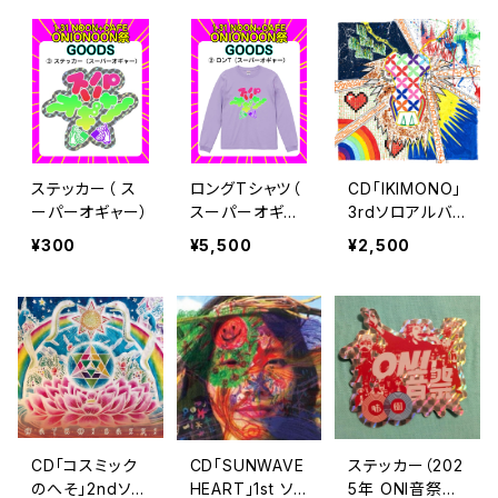
ステッカー（ ス
ロングTシャツ（
CD「IKIMONO」
ーパーオギャー）
スーパーオギャ
3rdソロアルバ
ー）バックプリン
ム
¥300
¥5,500
¥2,500
ト有り
CD「コスミック
CD「SUNWAVE
ステッカー（202
のへそ」2ndソロ
HEART」1st ソ
5年 ONI音祭@