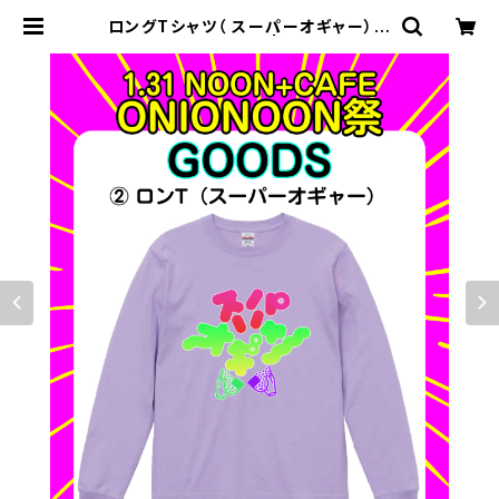
ロングTシャツ（ スーパーオギャー）バ
ックプリント有り | saekike