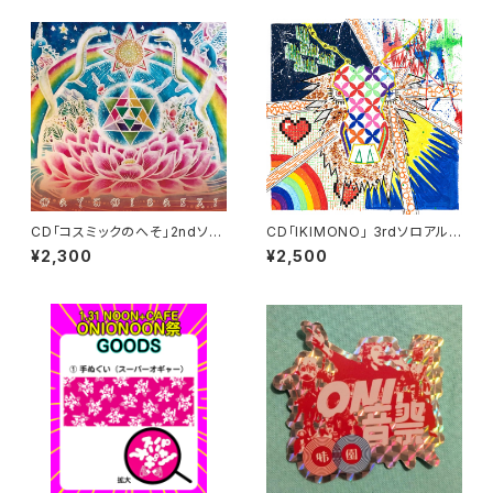
CD「コスミックのへそ」2ndソロ
CD「IKIMONO」 3rdソロアルバ
アルバム
ム
¥2,300
¥2,500