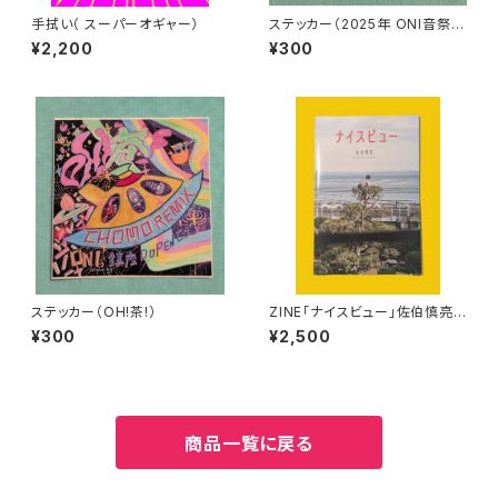
手拭い（ スーパーオギャー）
ステッカー（2025年 ONI音祭@
味園）
¥2,200
¥300
ステッカー（OH!茶!）
ZINE「ナイスビュー」佐伯慎亮
(2026.6)
¥300
¥2,500
商品一覧に戻る