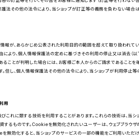
内容の訂正等を行い、その旨をお客様に通知します（訂正等を行わない
報保護法その他の法令により、当ショップが訂正等の義務を負わない場合は
人情報が、あらかじめ公表された利用目的の範囲を超えて取り扱われて
由により、個人情報保護法の定めに基づきその利用の停止又は消去（以下
あることが判明した場合には、お客様ご本人からのご請求であることを
す。但し、個人情報保護法その他の法令により、当ショップが利用停止等
の利用
kie及びこれに類する技術を利用することがあります。これらの技術は、当
するものです。Cookieを無効化されたいユーザーは、ウェブブラウザの
kieを無効化すると、当ショップのサービスの一部の機能をご利用いただ